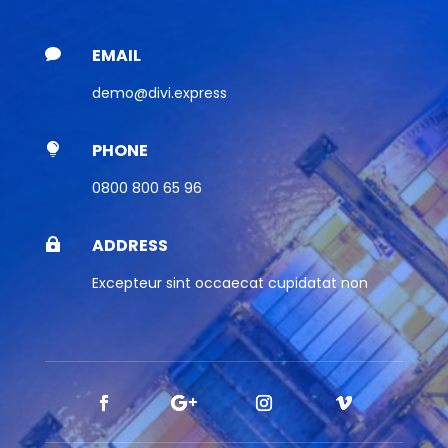
EMAIL

demo@divi.express
PHONE

0800 800 65 96
ADDRESS

Excepteur sint occaecat cupidatat non