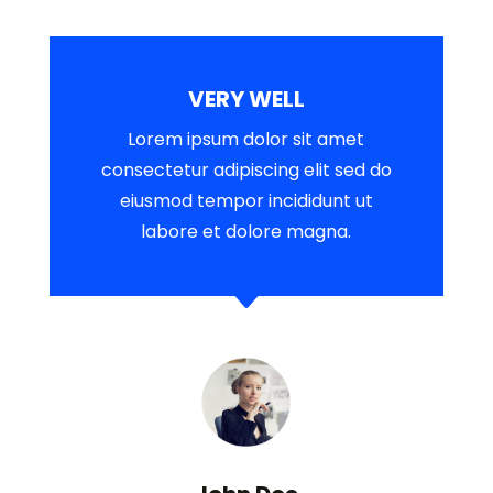
VERY WELL
Lorem ipsum dolor sit amet
consectetur adipiscing elit sed do
eiusmod tempor incididunt ut
labore et dolore magna.
C